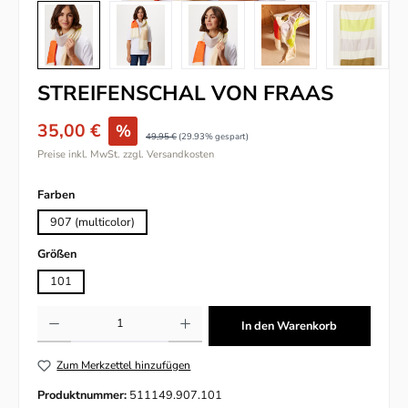
STREIFENSCHAL VON FRAAS
35,00 €
%
49,95 €
(29.93% gespart)
Preise inkl. MwSt. zzgl. Versandkosten
auswählen
Farben
907 (multicolor)
auswählen
Größen
101
Produkt Anzahl: Gib den gewünschten Wert ein oder benutze die Schaltflächen um
In den Warenkorb
Zum Merkzettel hinzufügen
Produktnummer:
511149.907.101