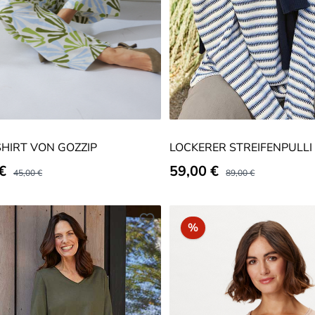
SHIRT VON GOZZIP
LOCKERER STREIFENPULLI
spreis:
 €
Verkaufspreis:
59,00 €
Regulärer Preis:
Regulärer Preis:
45,00 €
89,00 €
batt
Rabatt
%