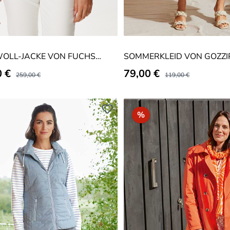
OLL-JACKE VON FUCHS
SOMMERKLEID VON GOZZI
T
spreis:
0 €
Verkaufspreis:
79,00 €
Regulärer Preis:
Regulärer Preis:
259,00 €
119,00 €
batt
Rabatt
%