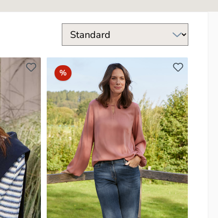
Rabatt
%