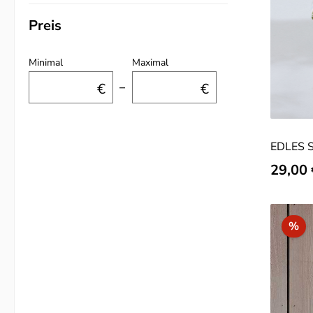
Preis
Minimal
Maximal
€
–
€
EDLES 
Verkauf
29,00
Ra
%