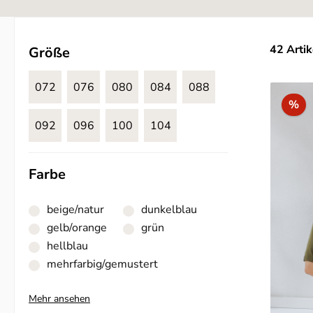
42 Artik
Größe
072
076
080
084
088
Ra
%
092
096
100
104
Farbe
beige/natur
dunkelblau
gelb/orange
grün
hellblau
mehrfarbig/gemustert
Mehr ansehen