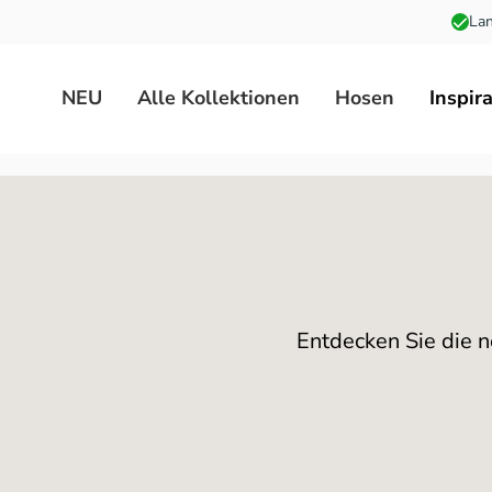
Lan
 Hauptinhalt springen
Zur Suche springen
Zur Hauptnavigation springen
NEU
Alle Kollektionen
Hosen
Inspir
Entdecken Sie die n