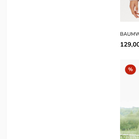
BAUMW
SCHMIT
Verkauf
129,0
Ra
%