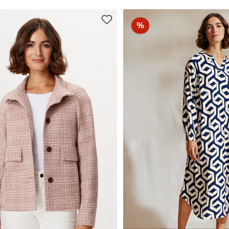
batt
Rabatt
%