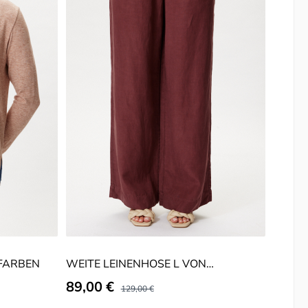
 FARBEN
WEITE LEINENHOSE L VON
BLOOMERS
Verkaufspreis:
89,00 €
Regulärer Preis:
129,00 €