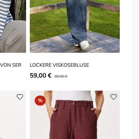
 VON SER
LOCKERE VISKOSEBLUSE
Verkaufspreis:
59,00 €
Regulärer Preis:
89,00 €
Rabatt
%