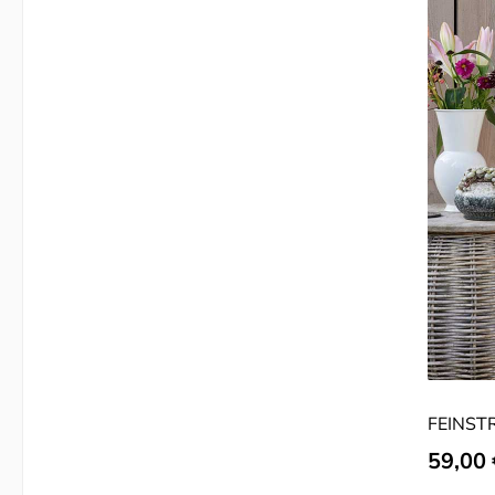
FEINST
Verkauf
59,00