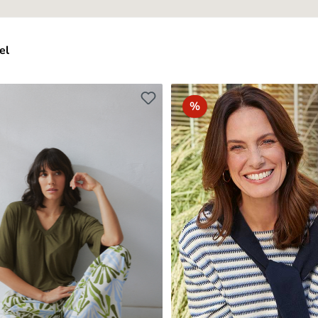
el
batt
Rabatt
%