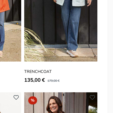
TRENCHCOAT
Verkaufspreis:
135,00 €
Regulärer Preis:
179,00 €
Rabatt
%