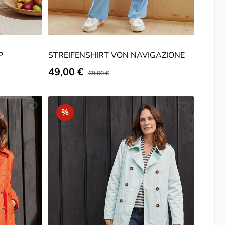
P
STREIFENSHIRT VON NAVIGAZIONE
Verkaufspreis:
49,00 €
Regulärer Preis:
69,00 €
Rabatt
%