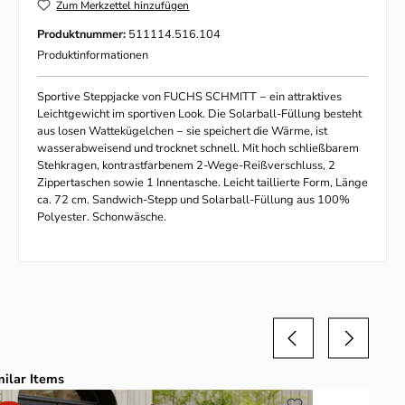
Zum Merkzettel hinzufügen
Produktnummer:
511114.516.104
Produktinformationen
Sportive Steppjacke von FUCHS SCHMITT − ein attraktives
Leichtgewicht im sportiven Look. Die Solarball-Füllung besteht
aus losen Wattekügelchen − sie speichert die Wärme, ist
wasserabweisend und trocknet schnell. Mit hoch schließbarem
Stehkragen, kontrastfarbenem 2-Wege-Reißverschluss, 2
Zippertaschen sowie 1 Innen­tasche. Leicht taillierte Form, Länge
ca. 72 cm. Sandwich-Stepp und Solarball-Füllung aus 100%
Polyester. Schonwäsche.
duktgalerie überspringen
milar Items