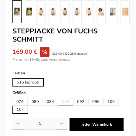
STEPPJACKE VON FUCHS
SCHMITT
169,00 €
%
239,00 €
(29.29% gespart)
Preise inkl. MwSt. zzgl. Versandkosten
auswählen
Farben
516 (apricot)
auswählen
Größen
076
080
084
088
092
096
100
(Diese Option ist zurzeit nicht verfügbar.)
104
Produkt Anzahl: Gib den gewünschten Wert ein oder benutze die Schaltflächen um
In den Warenkorb