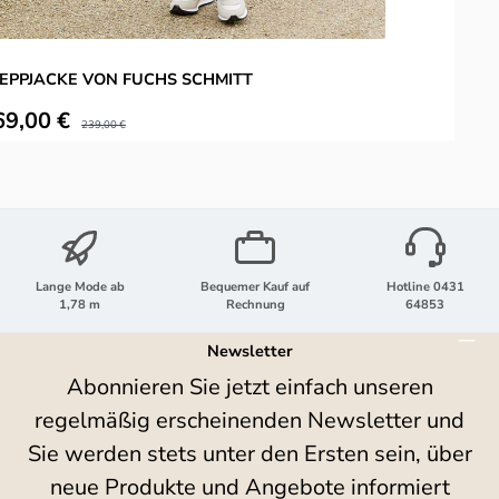
EPPJACKE VON FUCHS SCHMITT
L
kaufspreis:
V
69,00 €
Regulärer Preis:
239,00 €
Lange Mode ab
Bequemer Kauf auf
Hotline 0431
1,78 m
Rechnung
64853
Newsletter
Abonnieren Sie jetzt einfach unseren
regelmäßig erscheinenden Newsletter und
Sie werden stets unter den Ersten sein, über
neue Produkte und Angebote informiert