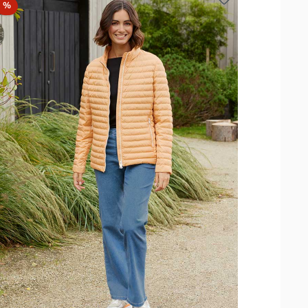
Rabatt
%