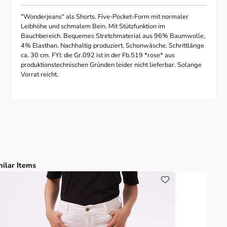
"Wonderjeans" als Shorts. Five-Pocket-Form mit normaler
Leibhöhe und schmalem Bein. Mit Stützfunktion im
Bauchbereich. Bequemes Stretchmaterial aus 96% Baumwolle,
4% Elasthan. Nachhaltig produziert. Schonwäsche. Schrittlänge
ca. 30 cm. FYI: die Gr.092 ist in der Fb.519 *rose* aus
produktionstechnischen Gründen leider nicht lieferbar. Solange
Vorrat reicht.
duktgalerie überspringen
milar Items