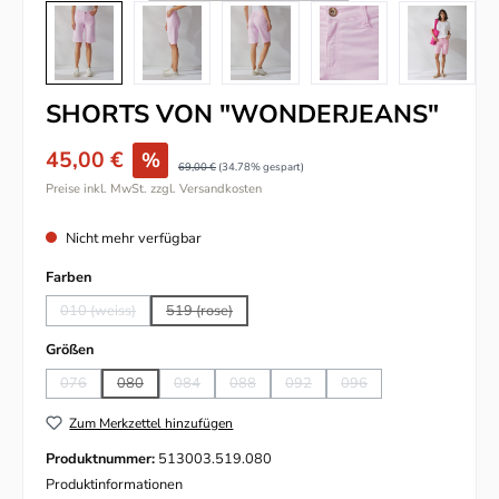
SHORTS VON "WONDERJEANS"
45,00 €
%
69,00 €
(34.78% gespart)
Preise inkl. MwSt. zzgl. Versandkosten
Nicht mehr verfügbar
auswählen
Farben
010 (weiss)
519 (rose)
(Diese Option ist zurzeit nicht verfügbar.)
(Diese Option ist zurzeit nicht verfügbar.)
auswählen
Größen
076
080
084
088
092
096
(Diese Option ist zurzeit nicht verfügbar.)
(Diese Option ist zurzeit nicht verfügbar.)
(Diese Option ist zurzeit nicht verfügbar.)
(Diese Option ist zurzeit nicht verfügbar.)
(Diese Option ist zurzeit nicht verfü
(Diese Option ist zurzeit n
Zum Merkzettel hinzufügen
Produktnummer:
513003.519.080
Produktinformationen