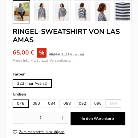
RINGEL-SWEATSHIRT VON LAS
AMAS
65,00 €
%
95,00 €
(31.58% gespart)
Preise inkl. MwSt. zzgl. Versandkosten
auswählen
Farben
323 (mar./weiss)
auswählen
Größen
076
080
084
088
092
096
100
(Diese Option is
Produkt Anzahl: Gib den gewünschten Wert ein oder benutze die Schaltflächen um
In den Warenkorb
Zum Merkzettel hinzufügen