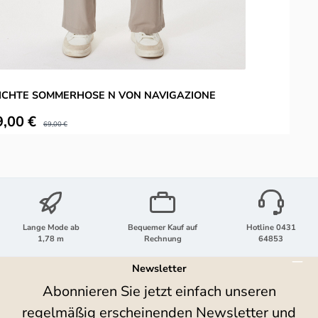
ICHTE SOMMERHOSE N VON NAVIGAZIONE
L
kaufspreis:
V
9,00 €
Regulärer Preis:
69,00 €
Lange Mode ab
Bequemer Kauf auf
Hotline 0431
1,78 m
Rechnung
64853
Newsletter
Abonnieren Sie jetzt einfach unseren
regelmäßig erscheinenden Newsletter und