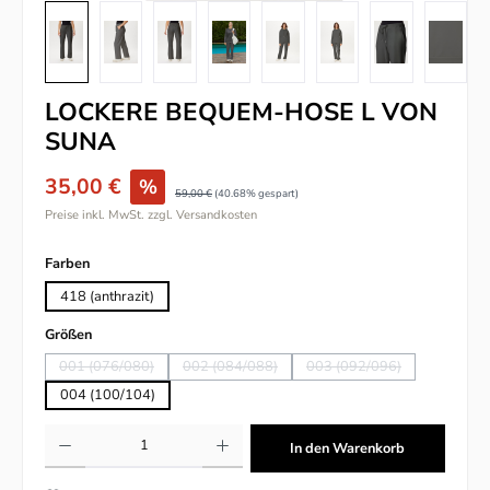
LOCKERE BEQUEM-HOSE L VON
SUNA
35,00 €
%
59,00 €
(40.68% gespart)
Preise inkl. MwSt. zzgl. Versandkosten
auswählen
Farben
418 (anthrazit)
auswählen
Größen
001 (076/080)
002 (084/088)
003 (092/096)
(Diese Option ist zurzeit nicht verfügbar.)
(Diese Option ist zurzeit nicht verfügbar.)
(Diese Option ist zurzeit 
004 (100/104)
Produkt Anzahl: Gib den gewünschten Wert ein oder benutze die Schaltflächen um
In den Warenkorb